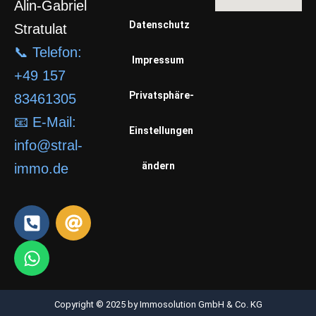
Alin-Gabriel
Datenschutz
Stratulat
📞 Telefon:
Impressum
+49 157
Privatsphäre-
83461305
📧 E-Mail:
Einstellungen
info@stral-
ändern
immo.de
P
W
A
h
h
t
o
a
n
t
e
s
-
a
Copyright © 2025 by Immosolution GmbH & Co. KG